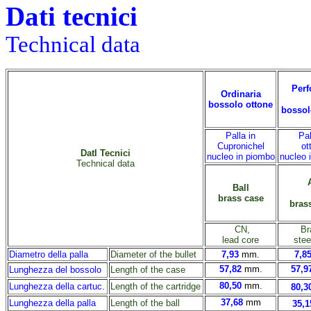
Dati tecnici
Technical data
Perf
Ordinaria
bossolo ottone
bossol
Palla in
Pal
Cupronichel
ot
DatI Tecnici
nucleo in piombo
nucleo 
Technical data
Ball
brass case
bras
CN,
Br
lead core
stee
Diametro della palla
Diameter of the bullet
7,93
mm.
7,8
57,82
mm.
57,9
Lunghezza del bossolo
Length of the case
80,50
mm.
Lunghezza della cartuc.
Length of the cartridge
80,3
37,68
mm
Lunghezza della palla
Length of the ball
35,1