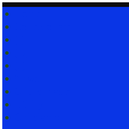
Home
Collezionare
(I)
(D)
(J)
News !!!
Clip & nastri
Utility
Chi siamo