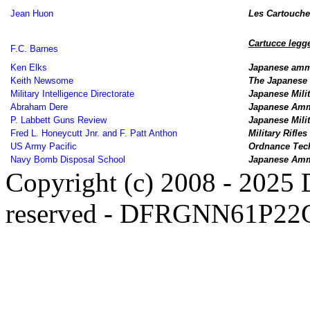
Jean Huon
Les Cartouches
Cartucce legge
F.C. Barnes
Ken Elks
Japanese ammu
Keith Newsome
The Japanese 
Military Intelligence Directorate
Japanese Milit
Abraham Dere
Japanese Amm
P. Labbett Guns Review
Japanese Mili
Fred L. Honeycutt Jnr. and F. Patt Anthon
Military Rifle
US Army Pacific
Ordnance Tech
Navy Bomb Disposal School
Japanese Amm
Copyright (c) 2008 - 2025 D
reserved - DFRGNN61P22