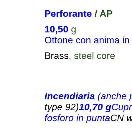
Perforante
/ AP
10,50
g
Ottone con anima in 
Brass
, steel core
Incendiaria
(anche p
type 92)
10,70
g
Cupr
fosforo in punta
CN w