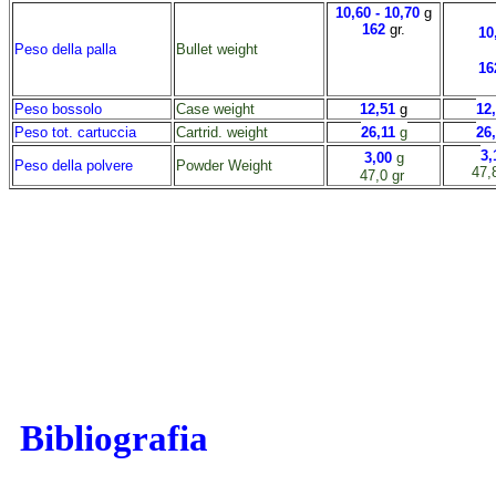
10,60 -
10,70
g
162
gr.
10
Peso della palla
Bullet weight
16
Peso bossolo
Case weight
12,51
g
12
Peso tot. cartuccia
Cartrid. weight
26,11
g
26
3,
3,00
g
Peso della polvere
Powder Weight
47,
47,0 gr
Bibliografia