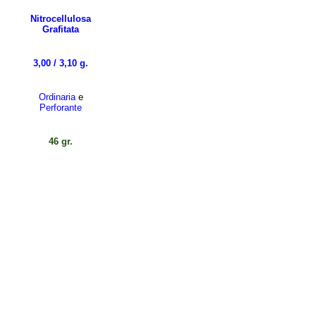
Nitrocellulosa
Grafitata
3,00 / 3,10 g.
Ordinaria
e
Perforante
46 gr.