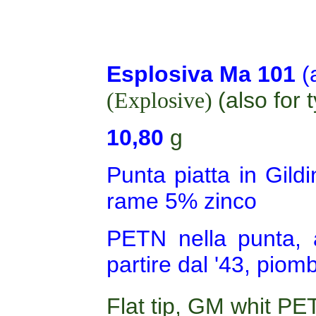
Esplosiva Ma 101
(
(Explosive)
(also for 
10,80
g
Punta piatta in Gild
rame 5% zinco
PETN nella punta,
partire dal '43, piom
Flat tip, GM whit PET