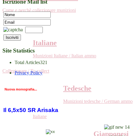
Iscrizione Mail list
Come e perchè collezionare munizioni
Italiane
Site Statistics
Munizioni Italiane / Italian ammo
Total Articles
321
Collezionare / To collect
Privacy Policy
Tedesche
Nuova monografia...
Munizioni tedesche / German ammo
Il 6,5x50 SR Arisaka
Italiane
Giapponesi