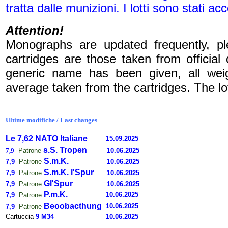
tratta dalle munizioni. I lotti sono stati acc
Attention!
Monographs are updated frequently, p
cartridges are those taken from officia
generic name has been given, all wei
average taken from the cartridges. The lo
Ultime m
odifiche
/ L
ast changes
Le 7,62 NATO Italiane
15.09.2025
s.S. Tropen
XXXXXXXXXXXXX
7,9
Patrone
10.06.2025
S.m.K.
7,9
Patrone
10.06.2025
S.m.K. l'Spur
7,9
Patrone
10.06.2025
Gl'Spur
7,9
Patrone
10.06.2025
P.m.K.
10.06.2025
7,9
Patrone
Beoobacthung
10.06.2025
7,9
Patrone
Cartuccia
9 M34
10.06.2025