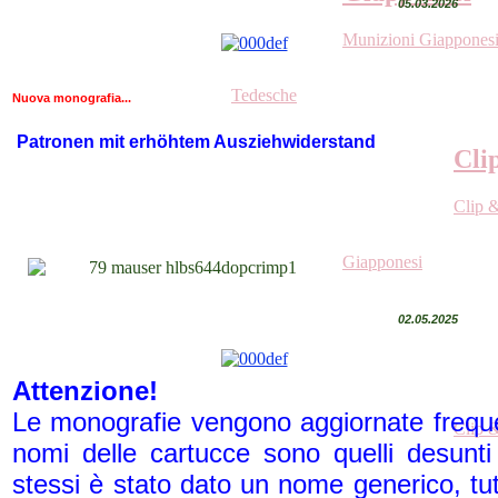
05.03.2026
Munizioni Giapponesi
Tedesche
Nuova monografia...
Patronen mit erhöhtem Ausziehwiderstand
Cli
Clip &
Giapponesi
02.05.2025
Attenzione!
Le monografie vengono aggiornate frequen
Clip &
nomi delle cartucce sono quelli desunti
stessi è stato dato un nome generico, tutt