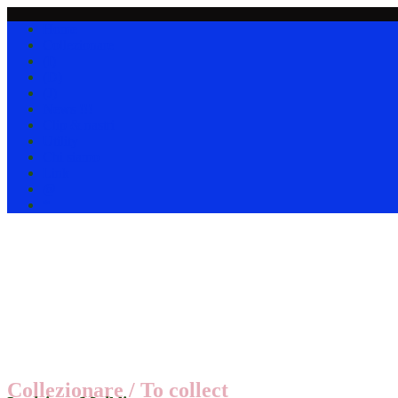
Home
Collezionare
(I)
(D)
(J)
News !!!
Clip & nastri
Utility
Chi siamo
Link
@
*
Collezionare / To collect