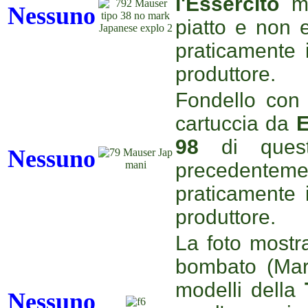
l'Essercito
m
Nessuno
piatto e non 
praticamente i
produttore.
Fondello co
cartuccia da
E
98
di ques
Nessuno
precedenteme
praticamente i
produttore.
La foto mostr
bombato (Mari
modelli della
Nessuno