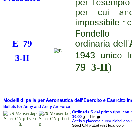
per l'esempio
per cui an
impossibile ric
Fondell
ordinaria
dell'
E 79
1943 unico l
3-II
79 3-II
)
Modelli di palla per Aeronautica dell'Esercito e Esercito Im
Bullets for Army and
Army
Air Force
Ordinaria S del primo tipo, con p
10,00
g. - 154 gr
Acciaio placcato cupro-nichel con 
Steel CN plated whit lead core