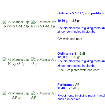
Ordinaria S
"CHI",
con profilo 
10,60
g. - 166 gr
Acciaio placcato in g
ilding metal (
zinco,
con nucleo in piombo
GM whit lead core
Ordinaria s.S
/
Ball
12,80
g. - 199 gr
Acciaio placcato in g
ilding metal (
zinco,
con nucleo in piombo
Steel GM plated
whit lead core
Perforante
/ AP
11,48
g. - 178 gr
Rivesimento in g
ilding metal (meta
nucleo in acciaio