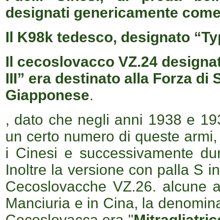
designati genericamente come 
Il K98k tedesco, designato “Typ
Il cecoslovacco VZ.24 designa
III” era destinato alla Forza d
Giapponese
.
, dato che negli anni 1938 e 1
un certo numero di queste armi, ol
i Cinesi e successivamente duran
Inoltre la versione con palla S i
Cecoslovacche VZ.26. alcune acq
Manciuria e in Cina, l
a denomin
Cecoslovacca era "
Mitragliatric