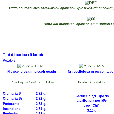
Tratto dal manuale:
TM-9-1985-5-Japanese-Explosive-Ordnance-Ar
Tratto dal manuale:
Japanese Ammunition Lea
Tipi di carica di lancio
Powders
Nitrocellulosa in piccoli quadri
Nitrocellulosa in piccoli tubet
S
Tubular nitro-cellulose
mall square flaked nitro-cellulose
Ordinaria S
2,72 g.
Cartuccia
7,9 Tipo 98
Ordinaria Ss.
2,72 g.
a pallottola per MG
Perforan
te
2,83 g.
tipo
“Chi”
Incendiaria
2,81 g.
3,10 g
Esplosiva
2,78 g.