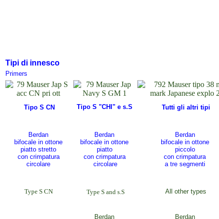
Tipi di innesco
Primers
Tipo S "CHI" e s.S
Tipo S CN
Tutti gli altri tipi
Berdan
Berdan
Berdan
bifocale in ottone
bifocale in
ottone
bifocale in ottone
piatto stretto
piatto
piccolo
con crimpatura
con crimpatura
con crimpatura
circolare
circolare
a tre segmenti
Type S CN
All other types
T
ype S and s.S
Berdan
Berdan