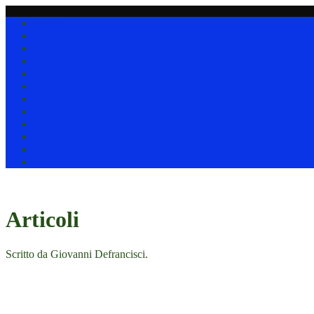
Home
Collezionare
(I)
(D)
(J)
News !!!
Clip & nastri
Utility
Chi siamo
Link
@
*
Articoli
Scritto da Giovanni Defrancisci.