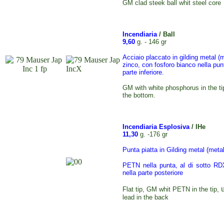
GM clad steek ball whit steel core
Incendiaria
/
Ball
9,60
g. - 146 gr
Acciaio placcato in g
ilding metal 
zinco,
con fosforo bianco nella pun
parte inferiore.
GM with white phosphorus in the ti
the bottom.
Incendiaria Esplosiva
/ IHe
11,30
g. -176 gr
Punta piatta in Gilding metal (met
PETN nella punta,
al di sotto
RDX
nella parte posteriore
Flat tip, GM whit PETN in the tip,
lead in the back