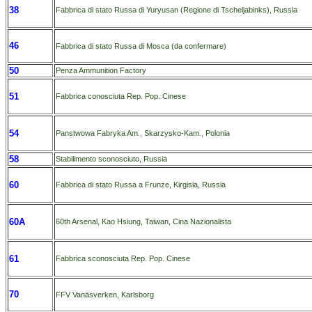
38
Fabbrica di stato Russa di Yuryusan (Regione di Tscheljabinks), Russia
46
Fabbrica di stato Russa di Mosca (da confermare)
50
Penza Ammunition Factory
51
Fabbrica conosciuta Rep. Pop. Cinese
54
Panstwowa Fabryka Am., Skarzysko-Kam., Polonia
58
Stabilimento sconosciuto, Russia
60
Fabbrica di stato Russa a Frunze, Kirgisia, Russia
60A
60th Arsenal, Kao Hsiung, Taiwan, Cina Nazionalista
61
Fabbrica sconosciuta Rep. Pop. Cinese
70
FFV Vanäsverken, Karlsborg