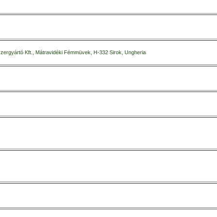
zergyártó Kft., Mátravidéki Fémmüvek, H-332 Sirok, Ungheria