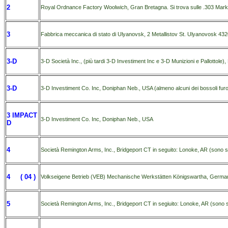
2
Royal Ordnance Factory Woolwich, Gran Bretagna. Si trova sulle .303 Mark 
3
Fabbrica meccanica di stato di Ulyanovsk, 2 Metallistov St. Ulyanovosk 43
3-D
3-D Società Inc., (più tardi 3-D Investiment Inc e 3-D Munizioni e Pallottol
3-D
3-D Investiment Co. Inc, Doniphan Neb., USA (almeno alcuni dei bossoli furon
3 IMPACT
3-D Investiment Co. Inc, Doniphan Neb., USA
D
4
Società Remington Arms, Inc., Bridgeport CT in seguito: Lonoke, AR (sono st
4 ( 04 )
Volkseigene Betrieb (VEB) Mechanische Werkstätten Königswartha, German
5
Società Remington Arms, Inc., Bridgeport CT in segiuito: Lonoke, AR (sono s