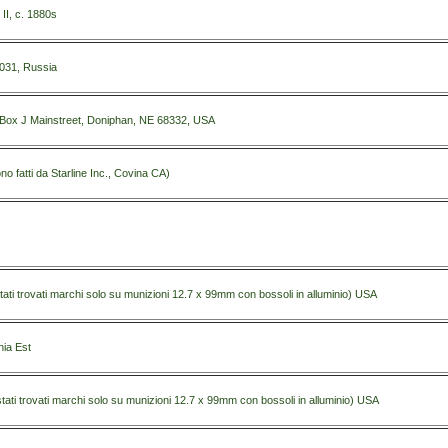
II, c. 1880s
2031, Russia
e), Box J Mainstreet, Doniphan, NE 68332, USA
o fatti da Starline Inc., Covina CA)
ati trovati marchi solo su munizioni 12.7 x 99mm con bossoli in alluminio) USA
ia Est
tati trovati marchi solo su munizioni 12.7 x 99mm con bossoli in alluminio) USA