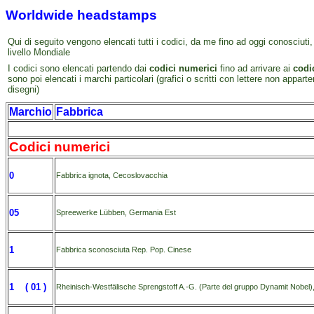
Worldwide headstamps
Qui di seguito vengono elencati tutti i codici, da me fino ad oggi conosciuti
livello Mondiale
I codici sono elencati partendo dai
codici numerici
fino ad arrivare ai
codi
sono poi elencati i marchi particolari (grafici o scritti con lettere non apparte
disegni)
Marchio
Fabbrica
Codici numerici
0
Fabbrica ignota, Cecoslovacchia
05
Spreewerke Lübben, Germania Est
1
Fabbrica sconosciuta Rep. Pop. Cinese
1 ( 01 )
Rheinisch-Westfälische Sprengstoff A.-G. (Parte del gruppo Dynamit Nobel)