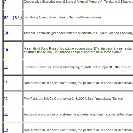
7
Cooperativa di produzione di Stato di Vympel (Amursk), Territorio di Khaba
07 ( 07 )
Karlsborg Ammunitions fabrik. (Nammo/Vanäsverken)
10
Arsenal, Kazanlak (precedentemente si chiamava Durjava Voenna Fabrika), Bu
Arsenale di Stato Russo, locazione sconosciuta. E' stata descritta per evitar
10
costruite fino al 1946, la fabbrica cessò di operare nello stesso anno
11
Fabbrica Cinese di Stato di Mudanjang, fa parte del gruppo NORINCO Rep.
11
Non si tratta di un codice costruttore, ma piuttosto di un codice di identificaz
11
Prvi Partizan, Miloša Obrenovica 2, 31000 Užice, Yugoslavia (Serbia)
11
Fabbrica sconosciuta probabilmente appartiene ad una nazione dell'ex Yugos
12
Non si tratta di un codice costruttore, ma piuttosto di un codice di identificaz