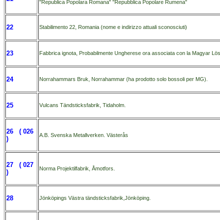
"Republica Popolara Romana" "Repubblica Popolare Rumena"
22
Stabilimento 22, Romania (nome e indirizzo attuali sconosciuti)
23
Fabbrica ignota, Probabilmente Ungherese ora associata con la Magyar Lös
24
Norrahammars Bruk, Norrahammar (ha prodotto solo bossoli per MG).
25
Vulcans Tändsticksfabrik, Tidaholm.
26 ( 026
A.B. Svenska Metallverken. Västerås
)
27 ( 027
Norma Projektilfabrik, Åmotfors.
)
28
Jönköpings Västra tändsticksfabrik,Jönköping.