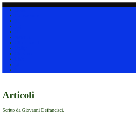
Home
Collezionare
(I)
(D)
(J)
News !!!
Clip & nastri
Utility
Chi siamo
Link
@
*
Articoli
Scritto da Giovanni Defrancisci.