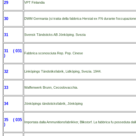
29
VPT Finlandia
30
DWM Germania (si tratta della fabbrica Herstal ex FN durante l'occupazione 
31
Svensk Tändsticks AB Jönköping. Svezia
31 ( 031
Fabbrica sconosciuta Rep. Pop. Cinese
)
32
Linköpings Tändstiksfabrik, Lidköping, Svezia. 1944.
33
Waffenwerk Brunn, Cecoslovacchia.
34
Jönköpings tändsticksfabrik, Jönköping
35 ( 035
Importata dalla Ammunitionsfabrikker, Blikstorf. La fabbrica fu posseduta d
)