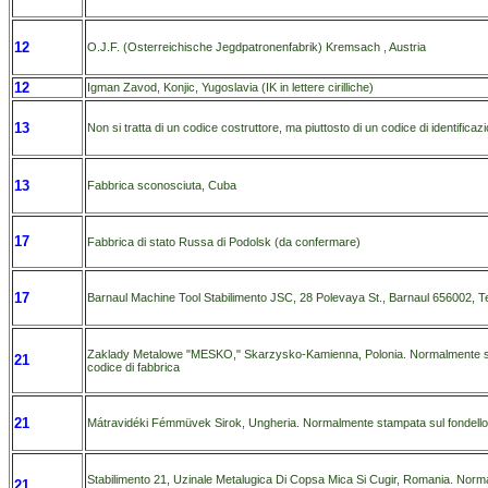
12
O.J.F. (Osterreichische Jegdpatronenfabrik) Kremsach , Austria
12
Igman Zavod, Konjic, Yugoslavia (IK in lettere cirilliche)
13
Non si tratta di un codice costruttore, ma piuttosto di un codice di identificaz
13
Fabbrica sconosciuta, Cuba
17
Fabbrica di stato Russa di Podolsk (da confermare)
17
Barnaul Machine Tool Stabilimento JSC, 28 Polevaya St., Barnaul 656002, Terr
Zaklady Metalowe "MESKO," Skarzysko-Kamienna, Polonia. Normalmente stamp
21
codice di fabbrica
21
Mátravidéki Fémmüvek Sirok, Ungheria. Normalmente stampata sul fondello de
Stabilimento 21, Uzinale Metalugica Di Copsa Mica Si Cugir, Romania. Normalm
21