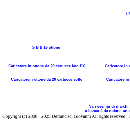
L
S B B-16 ottone
C
aricatore
in ottone da 20 cartucce lato DX
C
aricatore
in 
C
aricatore
in ottone da 20 cartucce sotto
C
aricatore
in
Vari esempi di marchi 
a fianco
è
da notare un e
Copyright (c) 2008 - 2025 Defrancisci Giovanni All rights reser