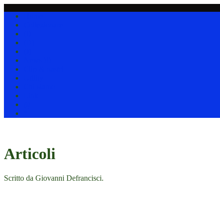
Home
Collezionare
(I)
(D)
(J)
News !!!
Clip & nastri
Utility
Chi siamo
Link
@
*
Articoli
Scritto da Giovanni Defrancisci.