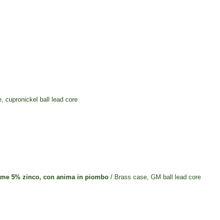
, cupronickel ball lead core
rame 5% zinco,
con anima in piombo
/ Brass case, GM ball lead core