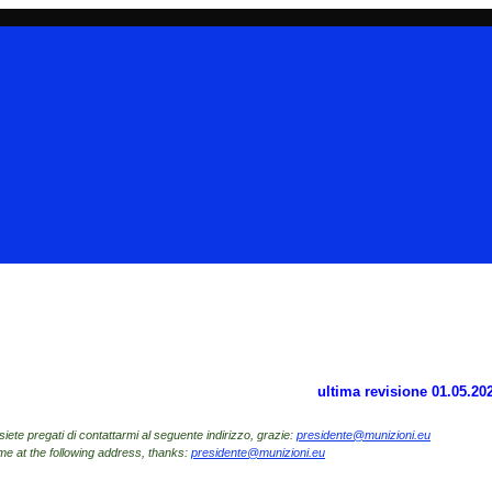
ultima revisione 01.05.20
siete pregati di contattarmi al seguente indirizzo, grazie:
presidente@munizioni.eu
 me at the following address, thanks:
presidente@munizioni.eu