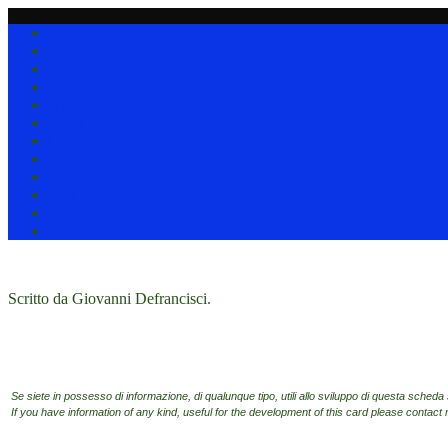
Home
Collezionare
(I)
(D)
(J)
News !!!
Clip & nastri
Utility
Chi siamo
Link
@
*
Scritto da Giovanni Defrancisci.
Se siete in possesso di informazione, di qualunque tipo, utili allo sviluppo di questa scheda 
If you have information of any kind, useful for the development of this card please contact