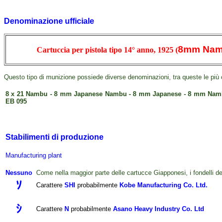
Denominazione ufficiale
8mm Na
Cartuccia per pistola tipo 14° anno, 1925
(
Questo tipo di munizione possiede diverse denominazioni, tra queste le più
8 x 21 Nambu - 8 mm Japanese Nambu - 8 mm Japanese - 8 mm Nambu
EB 095
Stabilimenti di produzione
Manufacturing plant
Nessuno
Come nella maggior parte delle cartucce Giapponesi, i fondelli d
ｿ
Carattere
SHI
probabilmente
Kobe Manufacturing Co. Ltd.
ｼ
Carattere
N
probabilmente
Asano Heavy Industry Co. Ltd