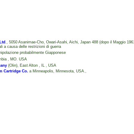
Ltd
.
, 5050 Asanimae-Cho, Owari-Asahi, Aichi, Japan 488 (dopo il Maggio 196
i a causa delle restrizioni di guerra
nipolazione probabilmente Giapponese
mbia , MO. USA
pany
(Olin), East Alton , IL , USA
m Cartridge Co
.
a Minneapolis, Minnesota, USA.,