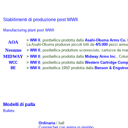
Stabilimenti di produzione post WWII
Manufacturing plant post WWII
>
WW II
, postbellica prodotta dalla
Asahi-Okuma Arms Co. 
AOA
La Asahi-Okuma produsse piccoli lotti da
4/5.000
pezzi annual
Nessuno
>
WW II
,
postbellica produttore
sconosciuto
, cartucce da ma
MIDWAY
>
WW II
, postbellica prodotta dalla
Midway Arms Inc
.
, Colu
WCC
>
WW II
, postbellica prodotta dalla
Western Cartridge Com
BE
>
WW II
, postbellica 1950' prodotta dalla
Benson & Engstro
Modelli di palla
Bullets
Ordinaria
/ ball
Cupronichel con anima in piombo