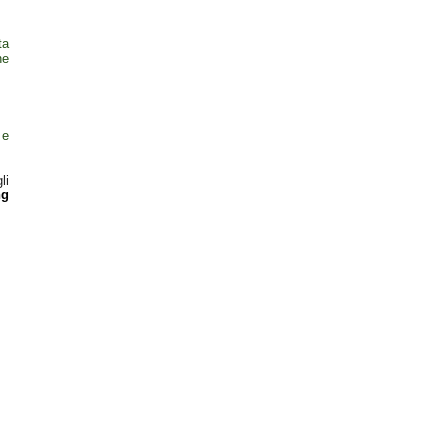
ta
ne
 e
li
ng