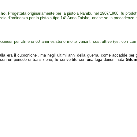
sho.
Progettata originariamente per la pistola Nambu nel 1907/1908, fu prodot
ccia d’ordinanza per la pistola tipo 14° Anno Taisho, anche se in precedenza 
ponesi per almeno 60 anni esistono molte varianti costruttive (es. con con
palla era il cupronichel, ma negli ultimi anni della guerra, come accadde per g
con un periodo di transizione, fu convertito con
una lega denominata
Gildi