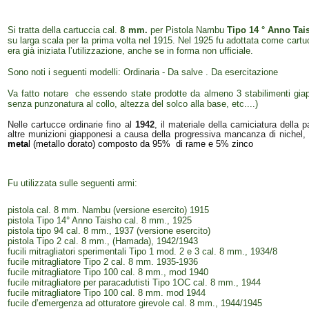
Si tratta della cartuccia cal.
8 mm.
per Pistola Nambu
Tipo 14 ° Anno Tai
su larga scala per la prima volta nel 1915. Nel 1925 fu adottata come cartu
era già iniziata l’utilizzazione, anche se in forma non ufficiale.
Sono noti i seguenti modelli: Ordinaria - Da salve . Da esercitazione
Va fatto notare che essendo state prodotte da almeno 3 stabilimenti giap
senza punzonatura al collo, altezza del solco alla base, etc....)
Nelle cartucce ordinarie fino al
1942
, il materiale della camiciatura della 
altre munizioni giapponesi a causa della progressiva mancanza di nichel, 
meta
l (metallo dorato) composto da 95% di rame e 5% zinco
Fu utilizzata sulle seguenti armi:
pistola cal. 8 mm. Nambu (versione esercito) 1915
pistola Tipo 14° Anno Taisho cal. 8 mm., 1925
pistola tipo 94 cal. 8 mm., 1937 (versione esercito)
pistola Tipo 2 cal. 8 mm., (Hamada), 1942/1943
fucili mitragliatori sperimentali Tipo 1 mod. 2 e 3 cal. 8 mm., 1934/8
fucile mitragliatore Tipo 2 cal. 8 mm. 1935-1936
fucile mitragliatore Tipo 100 cal. 8 mm., mod 1940
fucile mitragliatore per paracadutisti Tipo 1OC cal. 8 mm., 1944
fucile mitragliatore Tipo 100 cal. 8 mm. mod 1944
fucile d’emergenza ad otturatore girevole cal. 8 mm., 1944/1945