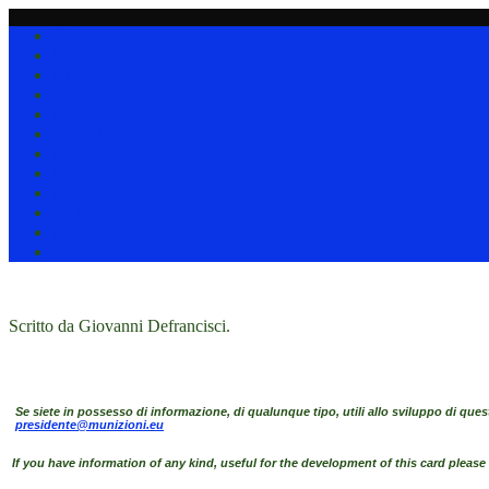
Home
Collezionare
(I)
(D)
(J)
News !!!
Clip & nastri
Utility
Chi siamo
Link
@
*
Scritto da Giovanni Defrancisci.
Se siete in possesso di informazione, di qualunque tipo, utili allo sviluppo di ques
presidente@munizioni.eu
If you have information of any kind, useful for the development of this card pleas