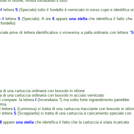
 in ottone, rifinita fosfatando il tutto
e
4
lettera
S
(Speciale) tutto il fondello è verniciato in rosso cupo e identifica u
e
4
lettera
S
(Speciale). A ore
6
appare
una stella
che identifica il fatto che 
fondello)
le prive di lettera identificativa o viceversa a palla ordinaria con lettera "
S
tta di una cartuccia ordinaria con bossolo in ottone
tta di una cartuccia ordinaria con bossolo in acciaio verniciato
4 compare la lettera
I
(Incendiaria ?) ma sotto forte ingrandimento parrebbe
erma
4 lettera
L
(Luminosa) si tratta di una cartuccia tracciante con bossolo in otto
4 lettera
S
(Scoppiante) si tratta di una cartuccia a caricamento speciale con
8
appare
una stella
che identifica il fatto che la cartuccia è stata ricaricata