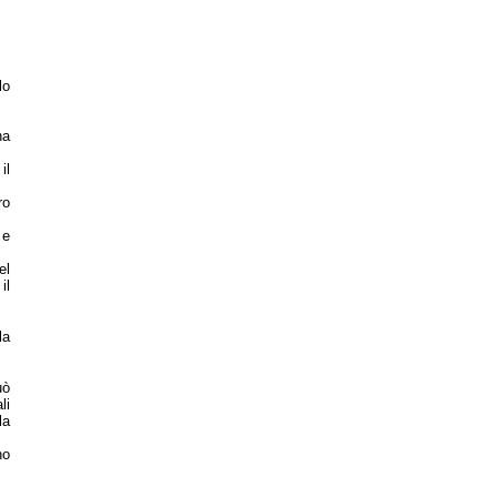
lo
na
il
ro
 e
el
il
la
uò
li
la
no