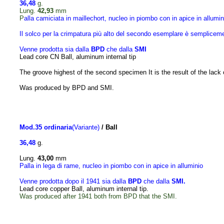
36,48
g.
Lung.
42,93
mm
P
alla camiciata in maillechort, nucleo in piombo con in apice in allumin
Il solco per la crimpatura più alto del secondo esemplare è semplicem
Venne
prodotta sia dalla
BPD
che dalla
SMI
Lead core CN Ball, aluminum internal tip
The groove highest of the second specimen
It is the result
of the
lack 
W
as produced by BPD
and
SMI.
Mod.35
ordinaria
(
Variante)
/ Ball
36,48
g.
Lung.
43,00
mm
P
alla in lega di rame, nucleo in piombo
con in apice in alluminio
Venne prodotta dopo il
1941
sia dalla
BPD
che dalla
SMI
.
Lead core copper Ball, aluminum internal tip.
Was produced
after 1941
both from
BPD
that the SMI.