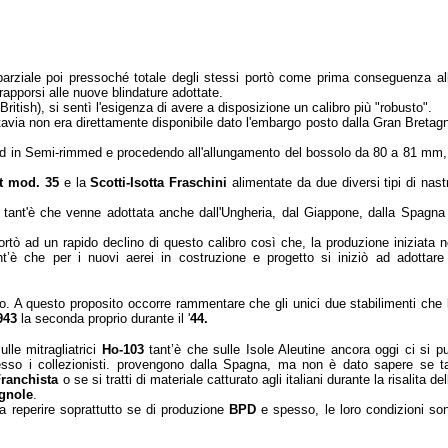
 parziale poi pressoché totale degli stessi portò come prima conseguenza al
apporsi alle nuove blindature adottate.
British), si sentì l'esigenza di avere a disposizione un calibro più "robusto".
tavia non era direttamente disponibile dato l'embargo posto dalla Gran Bretag
ed in Semi-rimmed e procedendo all'allungamento del bossolo da 80 a 81 mm, 
t mod. 35
e la
Scotti-Isotta Fraschini
alimentate da due diversi tipi di nast
ci, tant'è che venne adottata anche dall'Ungheria, dal Giappone, dalla Spagna
ortò ad un rapido declino di questo calibro così che, la produzione iniziata n
nt’è che per i nuovi aerei in costruzione e progetto si iniziò ad adottare 
to. A questo proposito occorre rammentare che gli unici due stabilimenti che 
943
la seconda proprio durante il '
44.
ulle mitragliatrici
Ho-103
tant’è che sulle Isole Aleutine ancora oggi ci si p
resso i collezionisti. provengono dalla Spagna, ma non è dato sapere se ta
ranchista
o se si tratti di materiale catturato agli italiani durante la risalita
del
gnole
.
a reperire soprattutto se di produzione
BPD
e spesso, le loro condizioni so