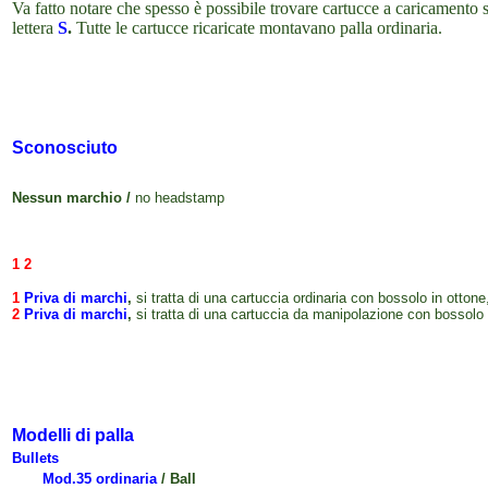
Va fatto notare che spesso è possibile trovare cartucce a caricamento sp
lettera
S
.
Tutte le cartucce ricaricate montavano palla ordinaria.
Sconosciuto
Nessun marchio /
no headstamp
xxxxxxxxxxxxxxxxxxxx
xxxxxxxxxxxxxxxxxxxx
xxxxxxx
1
2
1
Priva di marchi
,
si tratta di una cartuccia ordinaria con bossolo in ottone
2
Priva di marchi
,
si tratta di una cartuccia da manipolazione con bossolo 
Modelli di palla
Bullets
Mod.35
ordinaria
/
Ball