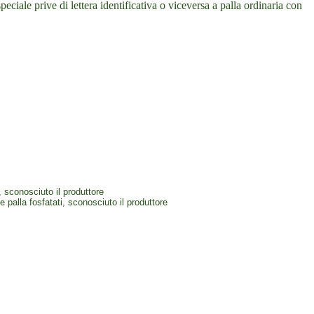
eciale prive di lettera identificativa o viceversa a palla ordinaria con
xxxxxxxxxxxxx
xxxxxxxxxxxxxxxxxxxx
xxxxxxxxxxxxxxxxxxx
, sconosciuto il produttore
e palla fosfatati,
sconosciuto il produttore