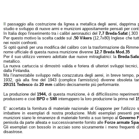
I
l passaggio alla costruzione da lignea a metallica degli aerei, dapprima
studio e sviluppo di nuove armi e munizioni appositamente pensati per contr
In Italia dopo l'inserimento tra i calibri aeronautici del
7,7 Breda-Safat
(.303 
Per questo motivo la scelta cadde sul
.50 Vikers
(12,7x80) Inglese che tut
nei nostri confronti.
Si optò quindi per una modifica del calibro con la trasformazione da Rimm
nome ufficiale di questa nuova munizione divenne
12.7 Breda Mod.35
Per il suo utilizzo vennero adottate due nuove mitragliatrici: la
Breda-Safa
metallico.
La nuova cartuccia si dimostrò valida e foriera di ulteriori sviluppi tecni
dalla Finlandia.
Ma l’inarrestabile sviluppo nella corazzatura degli aerei, in breve tempo, p
1932, già alla fine del 1943 (complice l'armistizio) divenne obsoleta ta
20\151
Tedesco
da
20 mm
calibro decisamente più performante.
L
a produzione del
1944,
di questa munizione,
è di difficilissimo reperimen
produssero e cioè
BPD
e
SMI
interruppero la loro produzione la prima nel
1
E’ accertata la fornitura di materiale nazionale al Giappone per l'utilizzo s
imbattere in esemplari di nostra produzione. Molti esemplari presenti p
munizioni siano le rimanenze di materiale fornito a suo tempo al
Governo F
penisola
da parte alleata e successivamente fornito alle
Forze armate Spa
Gli esemplari con bossolo in acciaio sono sicuramente i meno frequenti d
disastrose.