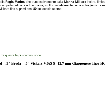
dalla
Regia Marina
che successivamente dalla
Marina Militare
inoltre, limita
on palla ordinaria e Tracciante, molto probabilmente per le mitragliatrici a u
ilitare fino ai primi anni
80
del secolo scorso.
 tra queste le più comuni sono:
ed - .5" Breda - .5" Vickers V565 S 12.7 mm Giapponese Tipo H