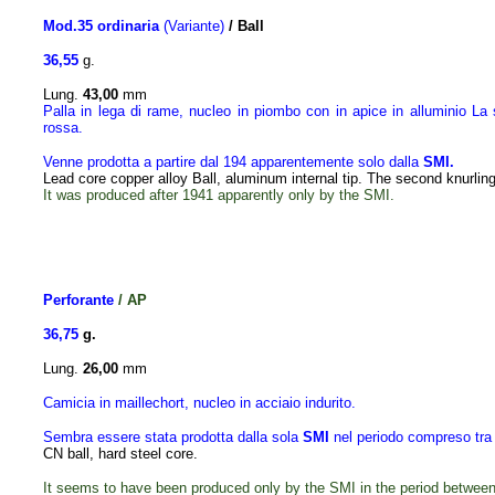
Mod.35
ordinaria
(
Variante)
/ Ball
36,55
g.
Lung.
43,00
mm
P
alla in lega di rame, nucleo in piombo
con in apice in alluminio
La 
rossa.
Venne prodotta a partire dal
194
apparentemente solo
dalla
SMI.
Lead core copper alloy Ball, aluminum internal tip.
The second knurling
It was produced
after 1941 apparently only by the
SMI.
Perforante
/ AP
36,75
g.
Lung.
26,00
mm
Camicia in maillechort, nucleo in acciaio indurito.
Sembra essere stata prodotta dalla sola
SMI
nel periodo compreso tra 
CN ball
, hard steel core.
It seems to have been produced only by the SMI in the period
between