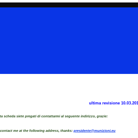
ultima revisione 10.03.20
ta scheda siete pregati di contattarmi al seguent
e indirizzo, grazie:
e contact me at the following address, thanks:
presidente@munizioni.eu