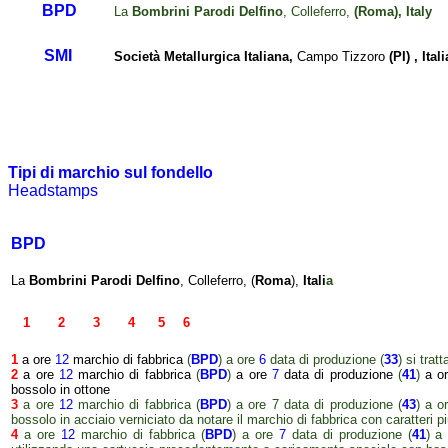
BPD
La
Bombrini Parodi Delfino
, Colleferro,
(Roma), Italy
SMI
Società Metallurgica Italiana,
Campo Tizzoro
(PI) , Itali
Tipi di marchio sul fondello
Headstamps
BPD
La
Bombrini Parodi Delfino
, Colleferro, (
Roma
),
Itali
a
xx
1
2
3
4
5
6
1
a ore
12
marchio di fabbrica
(
BPD
) a ore
6
data di produzione (
33
) si trat
2
a ore
12
marchio di fabbrica
(
BPD
)
a ore
7
data di produzione
(
41
)
a or
bossolo in ottone
3
a ore
12
marchio di fabbrica (
BPD
) a ore 7 data di produzione (
43
) a o
bossolo in acciaio verniciato da notare il marchio di fabbrica con caratteri pi
4
a ore
12
marchio di fabbrica (
BPD
) a ore
7
data di produzione (
41
) a