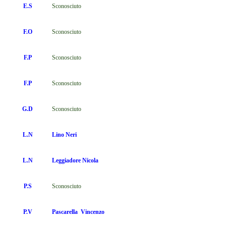
E.S
Sconosciuto
F.O
Sconosciuto
F.P
Sconosciuto
F.P
Sconosciuto
G.D
Sconosciuto
L.N
Lino Neri
L.N
Leggiadore
Nicola
P.S
Sconosciuto
P.V
Pascarella
Vincenzo