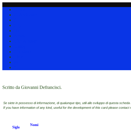
Home
Collezionare
(I)
(D)
(J)
News !!!
Clip & nastri
Utility
Chi siamo
Link
@
*
Scritto da Giovanni Defrancisci.
Se siete in possesso di informazione, di qualunque tipo, utili allo sviluppo di questa scheda 
If you have information of any kind, useful for the development of this card please contact
Nomi
Sigla