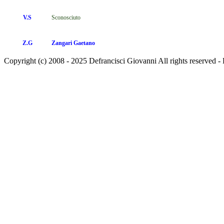
V.S
Sconosciuto
Z.G
Zangari
Gaetano
Copyright (c) 2008 - 2025 Defrancisci Giovanni All rights reser