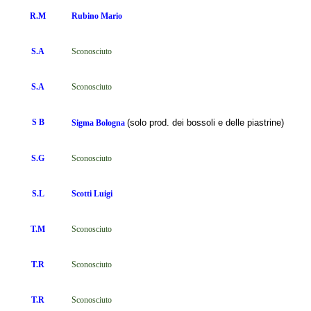
R.M
Rubino
Mario
S.A
Sconosciuto
S.A
Sconosciuto
S B
(solo prod. dei bossoli e delle piastrine)
Sigma Bologna
S.G
Sconosciuto
S.L
Scotti Luigi
T.M
Sconosciuto
T.R
Sconosciuto
T.R
Sconosciuto