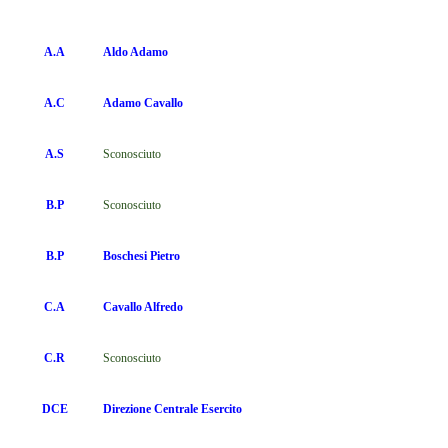
A.A
Aldo Adamo
A.C
Adamo Cavallo
A.S
Sconosciuto
B.P
Sconosciuto
B.P
Boschesi Pietro
C.A
Cavallo
Alfredo
C.R
Sconosciuto
DCE
Direzione Centrale Esercito