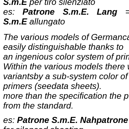
S.m.E
per tiro silenziato
es:
Patrone S.m.E. Lang
= 
S.m.E
allungato
The various models of
German
c
easily
distinguishable
thanks to
an
ingenious
color
system
of
pri
Within the various
models
there
variants
by
a
sub-system
color
of
primers
(see
data sheets
).
more than the specification the p
from the standard.
es:
Patrone S.m.E. Nahpatrone