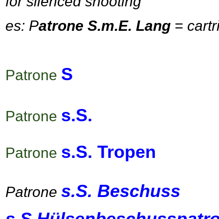
for silenced shooting
es: P
atrone S.m.E. Lang
= cartr
S
Patrone
s.S.
Patrone
s.S. Tropen
Patrone
s.S. Beschuss
Patrone
s.S.
Hülsen
beschuss
patr