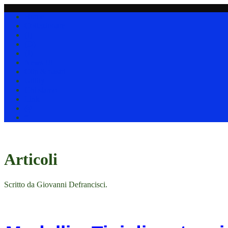
Home
Collezionare
(I)
(D)
(J)
News !!!
Clip & nastri
Utility
Chi siamo
Link
@
*
Articoli
Scritto da Giovanni Defrancisci.